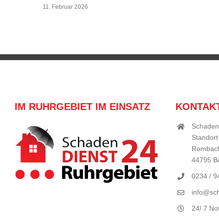
11. Februar 2026
IM RUHRGEBIET IM EINSATZ
KONTAK
Schaden
Standort
Rombach
44795 
0234 / 
info@sch
24/ 7 No