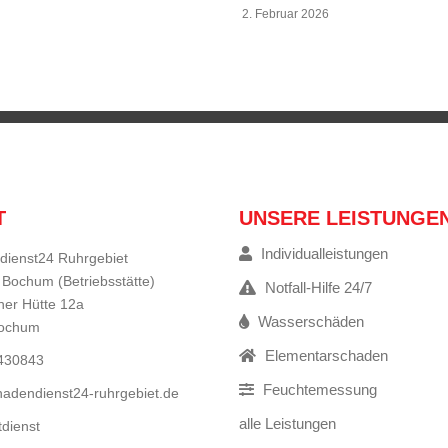
2. Februar 2026
T
UNSERE LEISTUNGE
Individualleistungen
dienst24 Ruhrgebiet
 Bochum (Betriebsstätte)
Notfall-Hilfe 24/7
er Hütte 12a
Wasserschäden
Bochum
Elementarschaden
9430843
Feuchtemessung
adendienst24-ruhrgebiet.de
alle Leistungen
tdienst