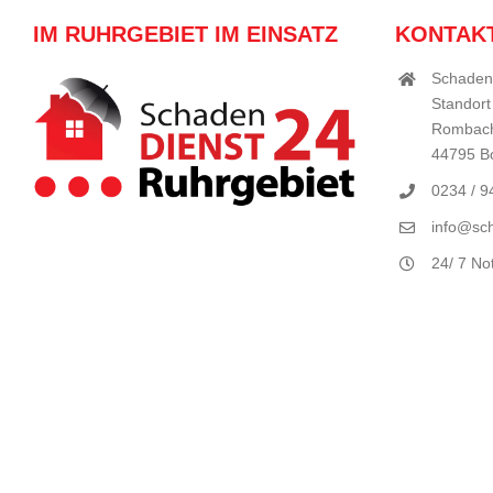
IM RUHRGEBIET IM EINSATZ
KONTAK
Schaden
Standort
Rombach
44795 
0234 / 
info@sch
24/ 7 No