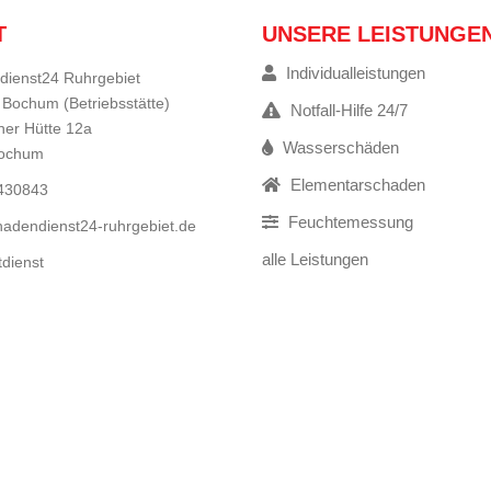
T
UNSERE LEISTUNGE
Individualleistungen
dienst24 Ruhrgebiet
 Bochum (Betriebsstätte)
Notfall-Hilfe 24/7
er Hütte 12a
Wasserschäden
Bochum
Elementarschaden
9430843
Feuchtemessung
adendienst24-ruhrgebiet.de
alle Leistungen
tdienst