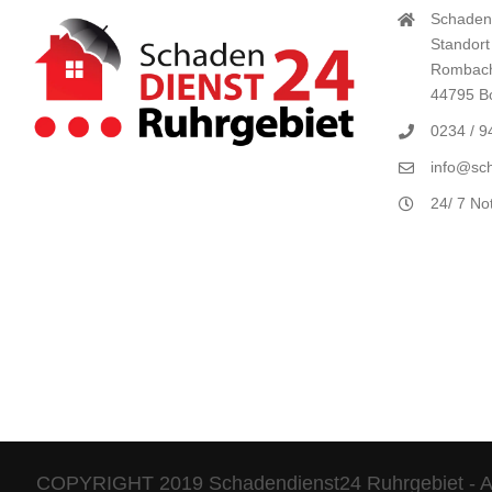
Schaden
Standort
Rombach
44795 
0234 / 
info@sch
24/ 7 No
COPYRIGHT 2019 Schadendienst24 Ruhrgebiet - Al