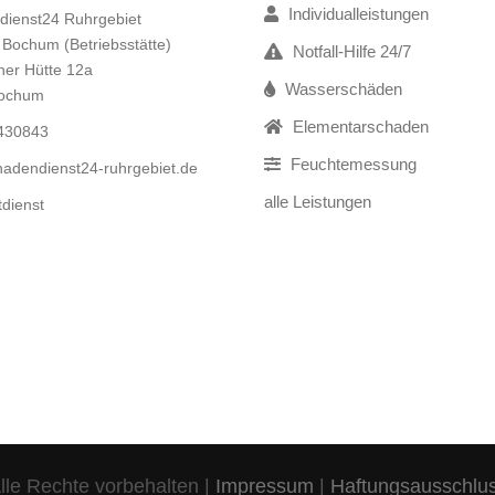
Individualleistungen
dienst24 Ruhrgebiet
 Bochum (Betriebsstätte)
Notfall-Hilfe 24/7
er Hütte 12a
Wasserschäden
Bochum
Elementarschaden
9430843
Feuchtemessung
adendienst24-ruhrgebiet.de
alle Leistungen
tdienst
le Rechte vorbehalten |
Impressum
|
Haftungsausschlu