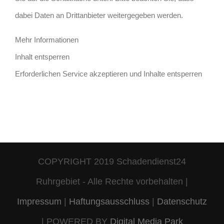
dabei Daten an Drittanbieter weitergegeben werden.
Mehr Informationen
Inhalt entsperren
Erforderlichen Service akzeptieren und Inhalte entsperren
COPYRIGHT 2019 Schadendienst24
Ruhrgebiet - Alle Rechte vorbehalten |
Impressum
|
Haftungsausschluss
|
Datenschutz
| POWERED BY
Digital Media Park