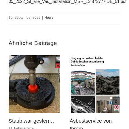
09_2022_SI_alle_Var._Installation_MSR_13.873777.DE_51.pdf
15. September 2022
|
News
Ähnliche Beiträge
Staub war gestern…
Asbestservice von
Ihrem
11. Februar 2026