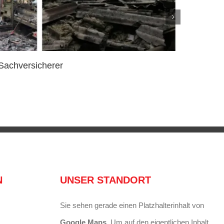
Sachversicherer
Beste 
20. Janu
N
UNSER STANDORT
Sie sehen gerade einen Platzhalterinhalt von
Google Maps
. Um auf den eigentlichen Inhalt