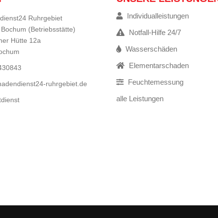
Individualleistungen
dienst24 Ruhrgebiet
 Bochum (Betriebsstätte)
Notfall-Hilfe 24/7
er Hütte 12a
Wasserschäden
Bochum
Elementarschaden
9430843
Feuchtemessung
adendienst24-ruhrgebiet.de
alle Leistungen
tdienst