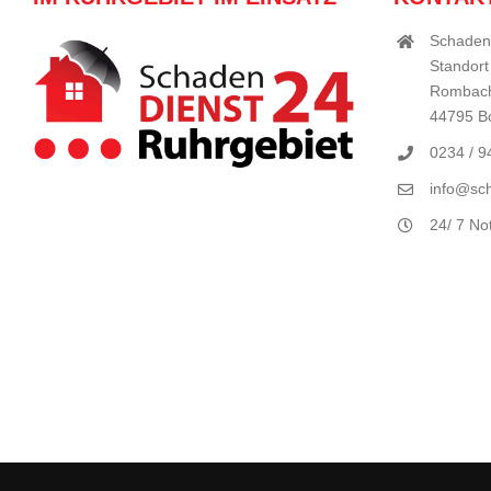
Schaden
Standort
Rombach
44795 
0234 / 
info@sch
24/ 7 No