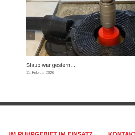
Staub war gestern…
11. Februar 2026
IM RUHRGEBIET IM EINSATZ
KONTAK